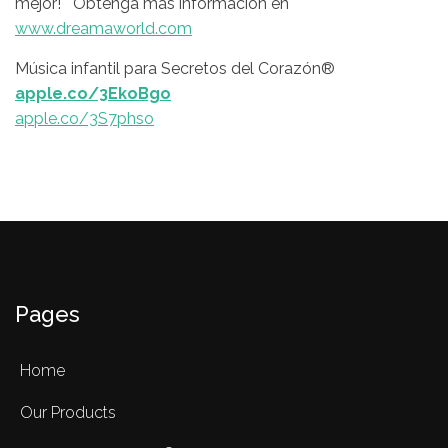
mejor! Obtenga más información en
www.dreamaworld.com
Música infantil para Secretos del Corazón®
apple.co/3EkoBgo
apple.co/3S7phso
Pages
Home
Our Products